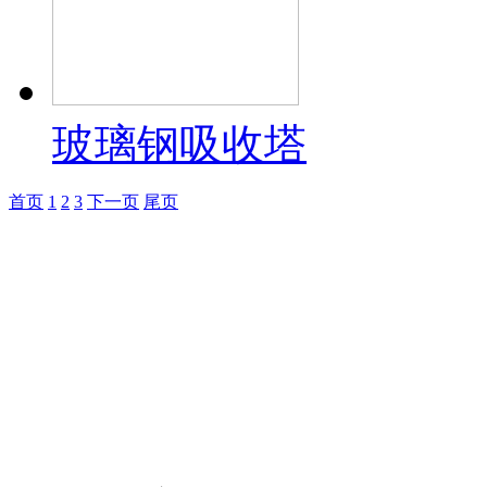
玻璃钢吸收塔
首页
1
2
3
下一页
尾页
潍坊市远中玻璃
订购热线：
186780290
联系地址：山东省安丘市经
4