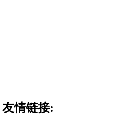
潍坊市远中玻璃
订购热线：
186780290
联系地址：山东省安丘市经
4
友情链接:
废气吸收塔
吸附塔
玻璃钢酸雾吸收