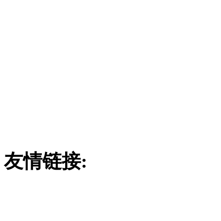
潍坊市远中玻璃
订购热线：
186780290
联系地址：山东省安丘市经
4
友情链接:
废气吸收塔
吸附塔
玻璃钢酸雾吸收