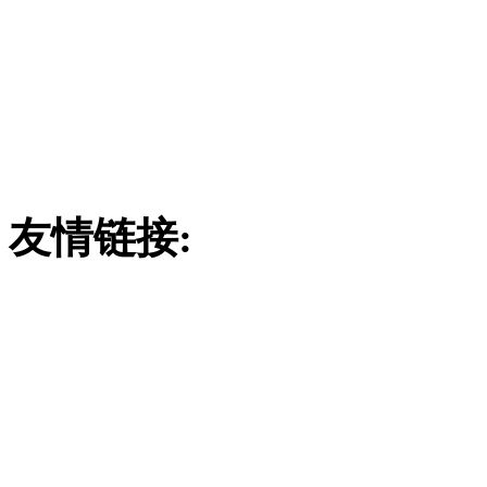
订购热线：
186780290
联系地址：山东省安丘市经
4
友情链接:
废气吸收塔
吸附塔
玻璃钢酸雾吸收