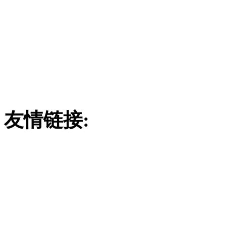
潍坊市远中玻璃
订购热线：
186780290
联系地址：山东省安丘市经
4
友情链接:
废气吸收塔
吸附塔
玻璃钢酸雾吸收