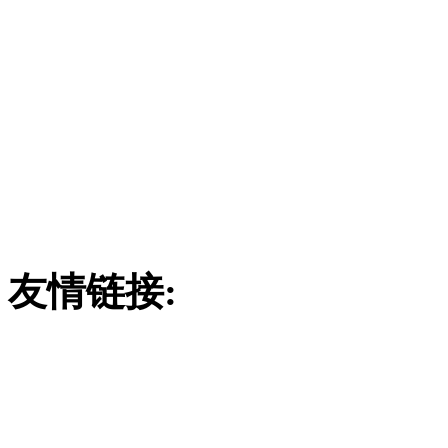
潍坊市远中玻璃
订购热线：
186780290
联系地址：山东省安丘市经
4
友情链接:
废气吸收塔
吸附塔
玻璃钢酸雾吸收