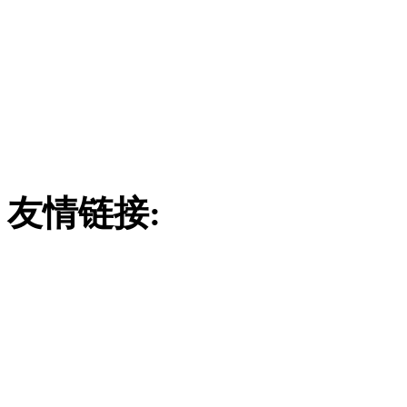
订购热线：
186780290
联系地址：山东省安丘市经
4
友情链接:
废气吸收塔
吸附塔
玻璃钢酸雾吸收