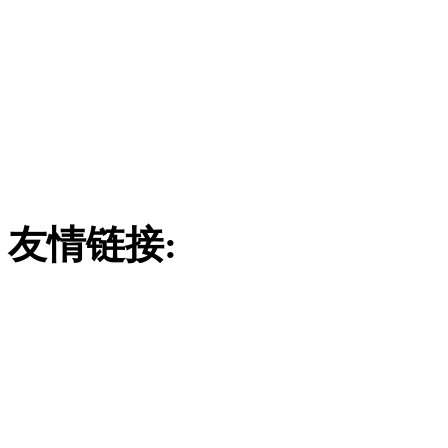
潍坊市远中玻璃
订购热线：
186780290
联系地址：山东省安丘市经
4
友情链接:
废气吸收塔
吸附塔
玻璃钢酸雾吸收